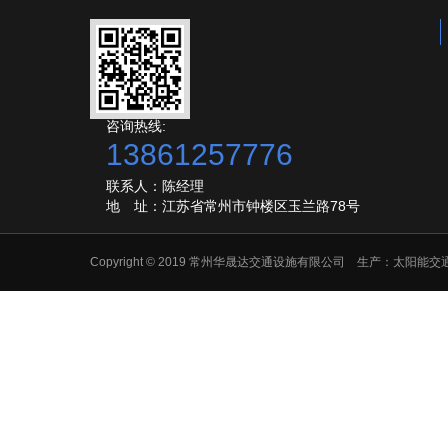
咨询热线:
13861257776
联系人：陈经理
地 址：江苏省常州市钟楼区玉兰路78号
Copyright © 2019
常州华晟达交通设施有限公司
生产：
太阳能交