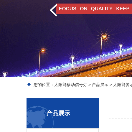
您的位置：
太阳能移动信号灯
>
产品展示
>
太阳能警
产品展示