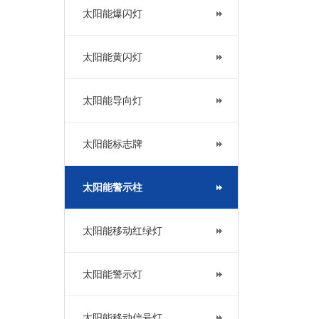
太阳能爆闪灯
太阳能黄闪灯
太阳能导向灯
太阳能标志牌
太阳能警示柱
太阳能移动红绿灯
太阳能警示灯
太阳能移动信号灯