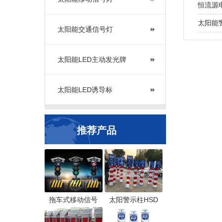
恒流源
太阳能
太阳能交通信号灯
太阳能LED主动发光牌
太阳能LED诱导标
推荐产品
拖车式移动信号
太阳警示柱HSD