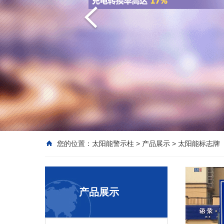
您的位置：
太阳能警示柱
>
产品展示
>
太阳能标志牌
产品展示