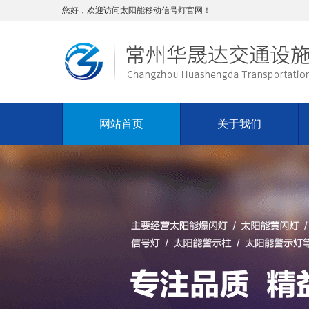
您好，欢迎访问太阳能移动信号灯官网！
网站首页
关于我们